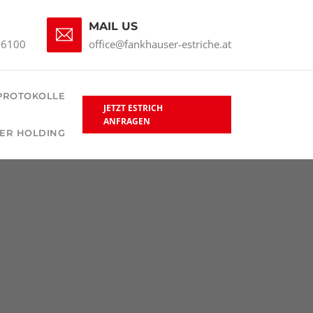
MAIL US
66100
office@fankhauser-estriche.at
PROTOKOLLE
JETZT ESTRICH
ANFRAGEN
ER HOLDING