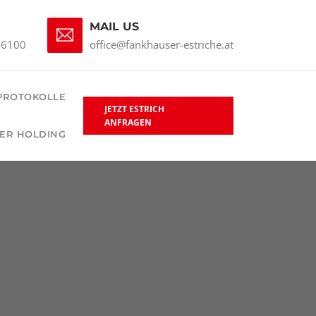
MAIL US
66100
office@fankhauser-estriche.at
PROTOKOLLE
JETZT ESTRICH
ANFRAGEN
ER HOLDING