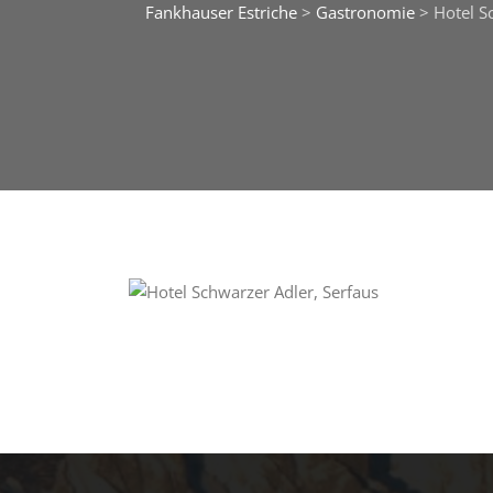
Fankhauser Estriche
>
Gastronomie
>
Hotel S