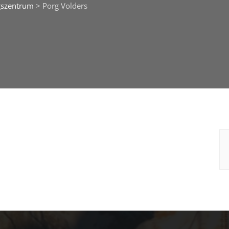
gszentrum
>
Porg Volders