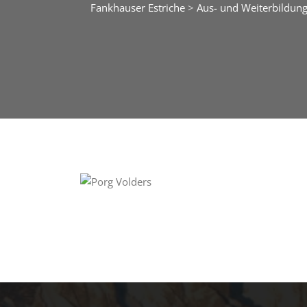
Fankhauser Estriche
>
Aus- und Weiterbildun