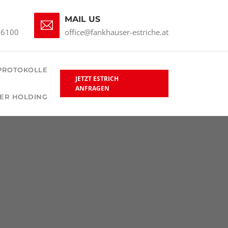
MAIL US
66100
office@fankhauser-estriche.at
PROTOKOLLE
JETZT ESTRICH
ANFRAGEN
ER HOLDING