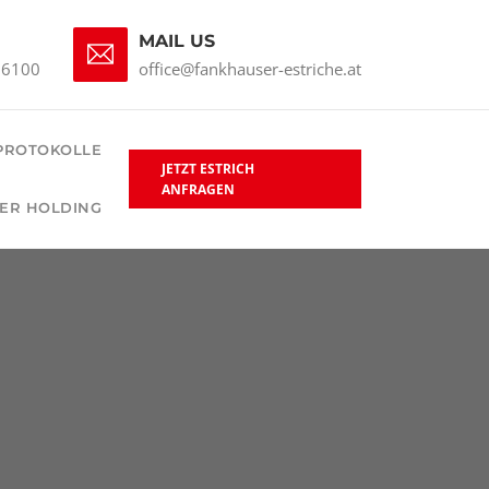
MAIL US
66100
office@fankhauser-estriche.at
PROTOKOLLE
JETZT ESTRICH
ANFRAGEN
ER HOLDING