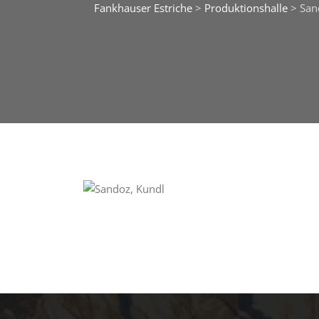
Fankhauser Estriche
>
Produktionshalle
>
San